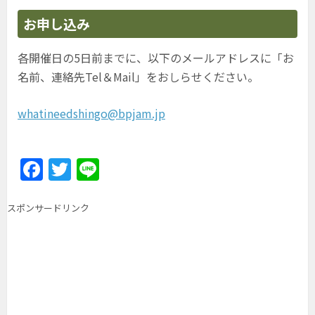
お申し込み
各開催日の5日前までに、以下のメールアドレスに「お
名前、連絡先Tel＆Mail」をおしらせください。
whatineedshingo@bpjam.jp
F
T
Li
a
w
n
c
itt
e
スポンサードリンク
e
er
b
o
o