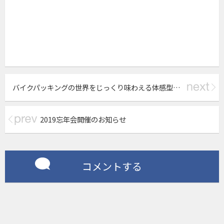
k
バイクパッキングの世界をじっくり味わえる体感型・実演型のミーティング『Bikepacking JAM-Meeting』開催決定
2019忘年会開催のお知らせ
コメントする