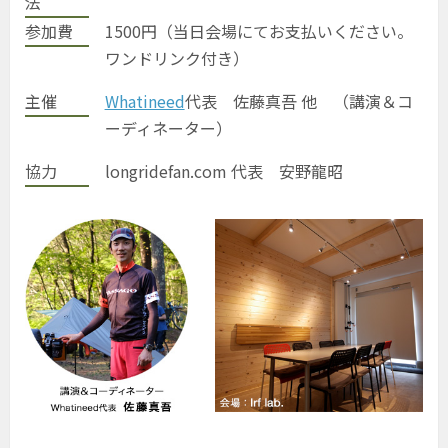
法
参加費
1500円（当日会場にてお支払いください。
ワンドリンク付き）
主催
Whatineed
代表 佐藤真吾 他 （講演＆コ
ーディネーター）
協力
longridefan.com 代表 安野龍昭