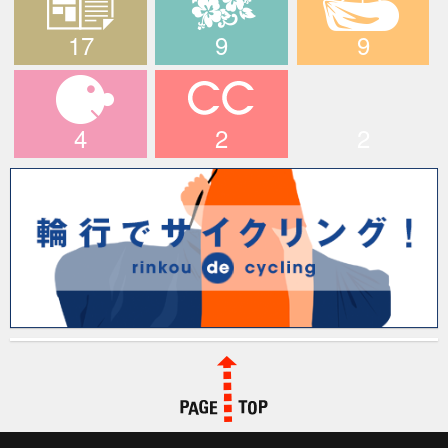
17
9
9
メディア情報
ハワイツアー
輪行でサイクリン
グ！
4
2
2
マイキャラ
CCライド
longridefan.com
PAGE TOP