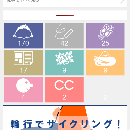
170
42
25
The PEAKS
ブログ
デスライド
17
9
9
メディア情報
ハワイツアー
輪行でサイクリン
グ！
4
2
2
マイキャラ
CCライド
longridefan.com