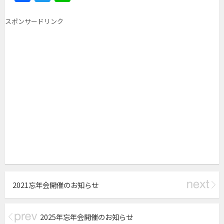
a
w
n
c
itt
e
スポンサードリンク
e
er
b
o
o
k
2021忘年会開催のお知らせ
2025年忘年会開催のお知らせ