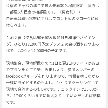
＜宿のキャパの都合で最大先着30名程度限定。宿泊は
一部屋6人程度の相部屋です。（男女別）＞
自転車は輪行状態にすればフロント脇のクロークに預
けられます。
１泊２食（夕食は90分飲み放題付き和洋中バイキン
グ）ひとり12,200円予定プラス２次会の酒やおつまみ
代で、合計1人14,000円の予定です。
現地集合、現地解散なので1日と翌2日のライドは各自
でプランを立てて楽しみましょう。参加メンバーの
facebookグループを作りますので、情報交換しながら
一緒にライドするのもよし、ひとりでツーリングして
現地で合流するのもOKです。チェックインは15:00か
ら。17:00くらいまでに現地入りしていただければ結構
です。