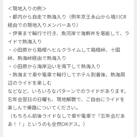
＜現地入りの例＞
・都内から自走で熱海入り（例年京王永山から境川CR
経由での現地入りメンバーあり）
・伊東まで輪行で行き、魚河岸で海鮮丼を堪能して、ラ
イドで熱海入り
・小田原から箱根へヒルクライムして箱根峠、十国
峠、熱海峠経由で熱海入り
・小田原から海岸沿いを南下して熱海入り
・熱海まで車や電車で輪行してホテル到着後、熱海周
辺のライドを楽しむ
などなど、いろいろなパターンでのライドがあります。
忘年会翌日の日曜も、現地解散で、ご自由にライドを
楽しんで帰路についてください。
（もちろん前後ライドなしで車や電車で「忘年会だあ
あ！！」というのも全然OKデス。）