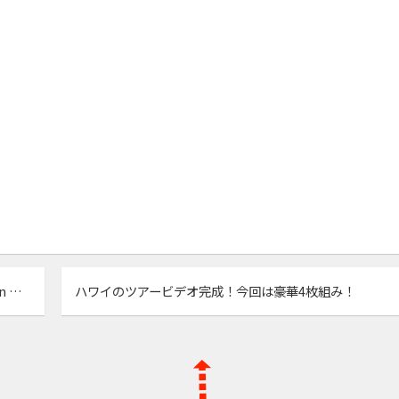
マウイツアードキュメンタリー『15 Funny Riders in Maui Tour』YouTubeに公開しました
ハワイのツアービデオ完成！今回は豪華4枚組み！