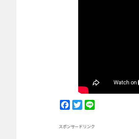
F
T
Li
a
w
n
c
itt
e
スポンサードリンク
e
er