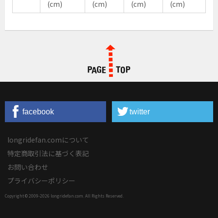
(cm)
(cm)
(cm)
(cm)
PAGE TOP
facebook
twitter
longridefan.comについて
特定商取引法に基づく表記
お問い合わせ
プライバシーポリシー
Copyright © 2009-
2026 longridefan.com. All Rights Reserved.