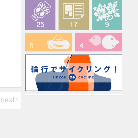
The PEAKS
CCライド
longridefan.com
25
17
9
デスライド
メディア情報
ハワイツアー
9
4
輪行でサイクリング！
マイキャラ