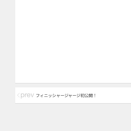
b
o
o
k
フィニッシャージャージ初公開！