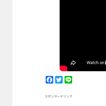
F
T
Li
a
w
n
c
itt
e
スポンサードリンク
e
er