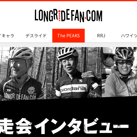
longridefan.com
イキャラ
デスライド
The PEAKS
RRJ
ハワイ