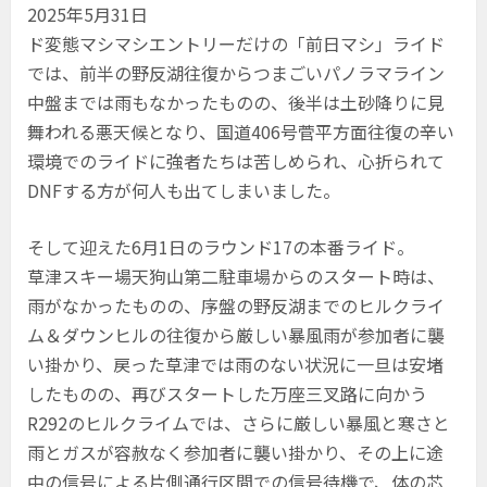
2025年5月31日
ド変態マシマシエントリーだけの「前日マシ」ライド
では、前半の野反湖往復からつまごいパノラマライン
中盤までは雨もなかったものの、後半は土砂降りに見
舞われる悪天候となり、国道406号菅平方面往復の辛い
環境でのライドに強者たちは苦しめられ、心折られて
DNFする方が何人も出てしまいました。
そして迎えた6月1日のラウンド17の本番ライド。
草津スキー場天狗山第二駐車場からのスタート時は、
雨がなかったものの、序盤の野反湖までのヒルクライ
ム＆ダウンヒルの往復から厳しい暴風雨が参加者に襲
い掛かり、戻った草津では雨のない状況に一旦は安堵
したものの、再びスタートした万座三叉路に向かう
R292のヒルクライムでは、さらに厳しい暴風と寒さと
雨とガスが容赦なく参加者に襲い掛かり、その上に途
中の信号による片側通行区間での信号待機で、体の芯