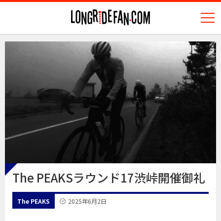
N
longridefan.com
The PEAKSラウンド17渋峠開催御礼
The PEAKS
2025年6月2日