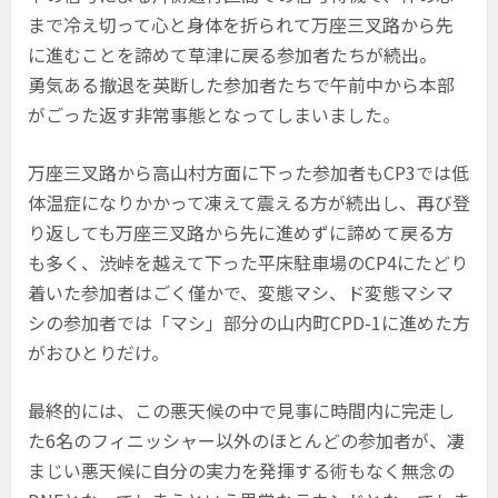
まで冷え切って心と身体を折られて万座三叉路から先
に進むことを諦めて草津に戻る参加者たちが続出。
勇気ある撤退を英断した参加者たちで午前中から本部
がごった返す非常事態となってしまいました。
万座三叉路から高山村方面に下った参加者もCP3では低
体温症になりかかって凍えて震える方が続出し、再び登
り返しても万座三叉路から先に進めずに諦めて戻る方
も多く、渋峠を越えて下った平床駐車場のCP4にたどり
着いた参加者はごく僅かで、変態マシ、ド変態マシマ
シの参加者では「マシ」部分の山内町CPD-1に進めた方
がおひとりだけ。
最終的には、この悪天候の中で見事に時間内に完走し
た6名のフィニッシャー以外のほとんどの参加者が、凄
まじい悪天候に自分の実力を発揮する術もなく無念の