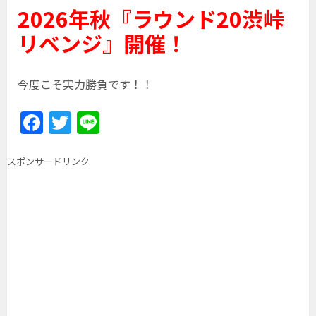
2026年秋『ラウンド20渋峠
リベンジ』開催！
今度こそ実力勝負です！！
F
T
Li
a
w
n
c
itt
e
スポンサードリンク
e
er
b
o
o
k