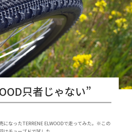
LWOOD只者じゃない”
なったTERRENE ELWOODで走ってみた。※この
回はチューブドで試した。