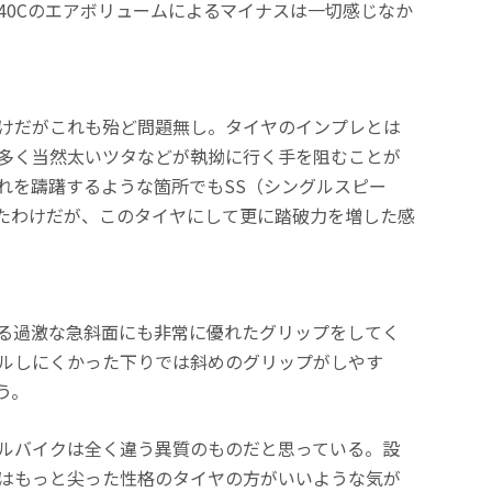
40Cのエアボリュームによるマイナスは一切感じなか
けだがこれも殆ど問題無し。タイヤのインプレとは
多く当然太いツタなどが執拗に行く手を阻むことが
れを躊躇するような箇所でもSS（シングルスピー
たわけだが、このタイヤにして更に踏破力を増した感
る過激な急斜面にも非常に優れたグリップをしてく
ルしにくかった下りでは斜めのグリップがしやす
う。
ルバイクは全く違う異質のものだと思っている。設
はもっと尖った性格のタイヤの方がいいような気が