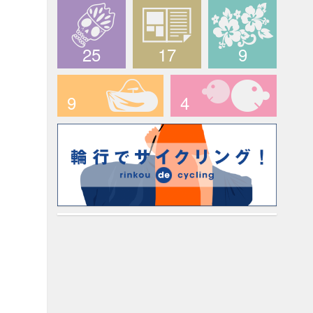
The PEAKS
CCライド
longridefan.com
25
17
9
デスライド
メディア情報
ハワイツアー
9
4
輪行でサイクリング！
マイキャラ