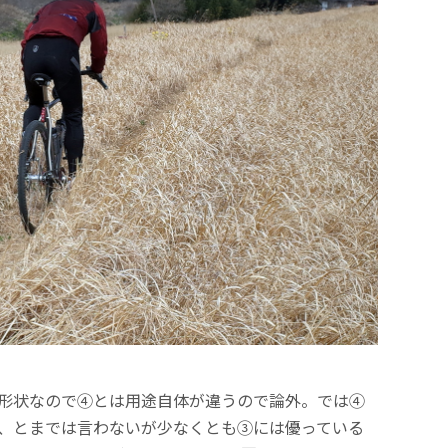
形状なので④とは用途自体が違うので論外。
では④
、とまでは言わないが少なくとも③には優っている