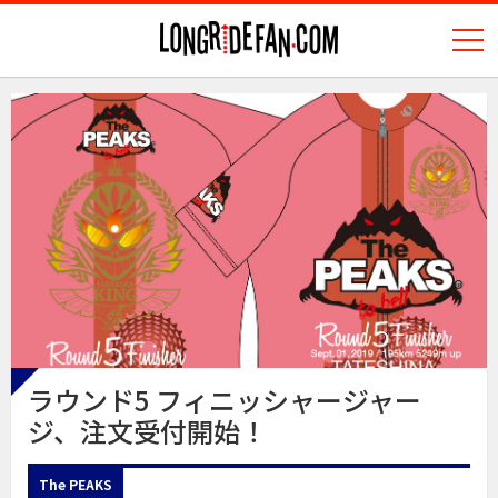
N
longridefan.com
ラウンド5 フィニッシャージャー
ジ、注文受付開始！
The PEAKS