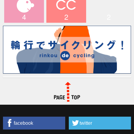
グ！
4
2
2
マイキャラ
CCライド
longridefan.com
PAGE TOP
facebook
twitter