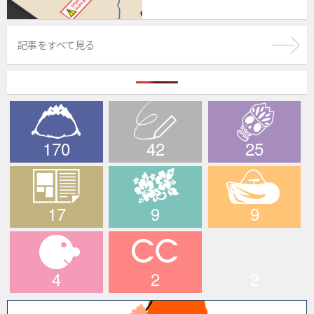
記事をすべて見る
170
42
25
The PEAKS
ブログ
デスライド
17
9
9
メディア情報
ハワイツアー
輪行でサイクリン
グ！
4
2
2
マイキャラ
CCライド
longridefan.com