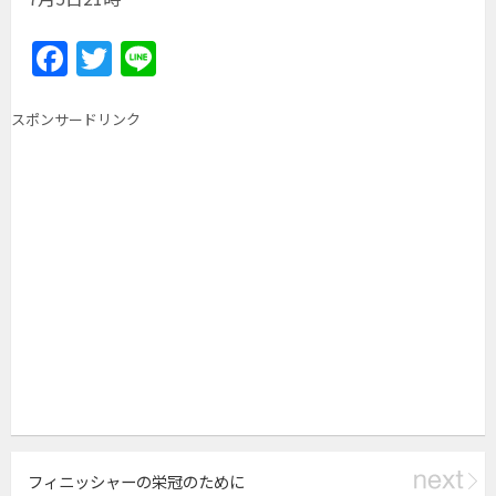
F
T
Li
a
w
n
c
itt
e
スポンサードリンク
e
er
b
o
o
k
フィニッシャーの栄冠のために