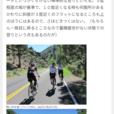
ードというかくせがない標準的な登りといえる。５度
程度の坂が基準で、１０度近くなる時も何箇所かある
かわりに斜度が３度近くのフラットになるところも上
のほうにはあるので、さほどきつくはない。（もちろ
ん一発目に昇るところなので蓄積疲労がない状態での
登りという点もあるのだが）
熱い中を登っていくtatts、joy56と私(4126)