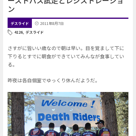
ーストパス試走とレジストレーショ
ン
デスライド
2011年8月7日
4126
,
デスライド
さすがに皆いい歳なので朝は早い。目を覚まして下に
下りるとすでに朝食ができていてみんなが食事してい
る。
昨夜は各自個室でゆっくり休んだようだ。