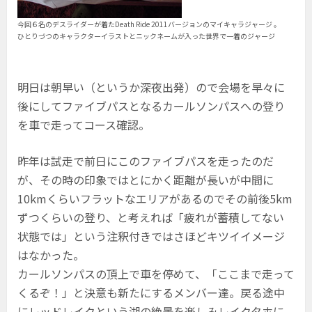
今回６名のデスライダーが着たDeath Ride 2011バージョンのマイキャラジャージ 。
ひとりづつのキャラクターイラストとニックネームが入った世界で一着のジャージ
明日は朝早い（というか深夜出発）ので会場を早々に
後にしてファイブパスとなるカールソンパスへの登り
を車で走ってコース確認。
昨年は試走で前日にこのファイブパスを走ったのだ
が、その時の印象ではとにかく距離が長いが中間に
10kmくらいフラットなエリアがあるのでその前後5km
ずつくらいの登り、と考えれば「疲れが蓄積してない
状態では」という注釈付きではさほどキツイイメージ
はなかった。
カールソンパスの頂上で車を停めて、「ここまで走って
くるぞ！」と決意も新たにするメンバー達。戻る途中
にレッドレイクという湖の絶景を楽しみレイクタホに