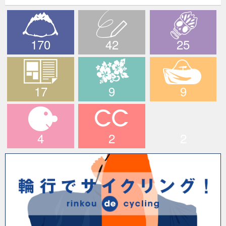
170
42
25
The PEAKS
ブログ
デスライド
17
9
9
メディア情報
ハワイツアー
輪行でサイクリン
グ！
4
2
2
マイキャラ
CCライド
longridefan.com