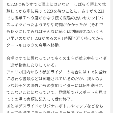
た223はもうすでに頂上にはいない。しばらく頂上で休
憩してから車に戻って223を待つことに。さすがの223
でも後半７〜９度がかなり続く距離の長いセカンドパ
スはキツかったようでやや時間がかかったが（それで
も我々にしてみればそんなに速くは到底戻れないくら
い早いのだが）223が戻るのを1時間半近く待ってから
タートルロックの会場へ移動。
会場はすでに賑わっていて多くの出店が並ぶ中をライダ
ー達が物色したりしている。
アメリカ国内からの参加ライダーの場合にはすでに登録
に必要な書類などは郵送されているのだが、我々のよ
うな若干名の海外からの参加ライダーには何も送られ
てこないことになっていて、登録所でパスポートを見せ
てその場で書類に記入して受付終了。
あとはデスライドオリジナルボトルやマップなどをも
らって会場内にあった安バーガー屋でバーガーランチ。