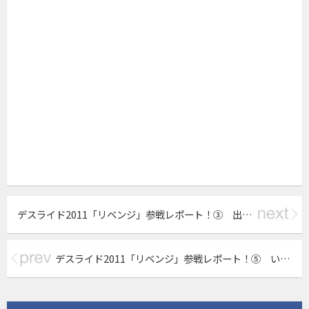
デスライド2011「リベンジ」参戦レポート！③ 出発日！デスライダーズ初の全員集結！
デスライド2011「リベンジ」参戦レポート！⑤ いよいよ本番！深夜のスタートからファーストパスへ