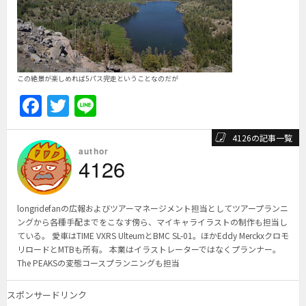
この絶景が楽しめれば5パス完走ということなのだが
F
T
Li
a
w
n
4126の記事一覧
c
itt
e
author
4126
e
er
b
o
longridefanの広報およびツアーマネージメント担当としてツアープランニ
ングから各種手配までをこなす傍ら、マイキャライラストの制作も担当し
o
ている。 愛車はTIME VXRS UlteumとBMC SL-01。ほかEddy Merckxクロモ
リロードとMTBも所有。 本業はイラストレーターではなくプランナー。
k
The PEAKSの変態コースプランニングも担当
スポンサードリンク