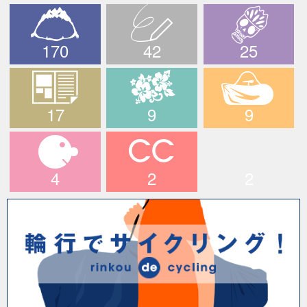
170
42
25
The PEAKS
ブログ
デスライド
17
9
9
メディア情報
ハワイツアー
輪行でサイクリン
グ！
4
2
2
マイキャラ
CCライド
longridefan.com